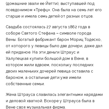
(домашние звали ее Йетти), выступавшей под
псевдонимом «Трефц». Она была на семь лет его
старше и имела семь детей от разных отцов.
Свадьба состоялась 27 августа 1862 года в
соборе Святого Стефана – символе города
Вены. Богатый фабрикант барон Мориц Тодеско,
от которого у певицы было две дочери, даже дал
ей приданое. На эти деньги Штраус и
Халупецкая купили большой дом в Вене, в
котором жили вдвоем, поскольку последних
двоих маленьких дочерей певица оставила с
бароном, а остальные дети уже имели
собственные семьи.
Жена Штрауса славилась элегантными нарядами
и деловой хваткой. Вскоре у Штрауса была в
Вене своя музыкальная фирма.