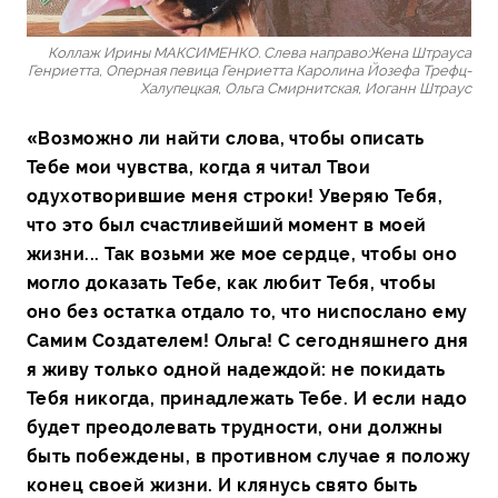
Коллаж Ирины МАКСИМЕНКО. Слева направо:Жена Штрауса
Генриетта, Оперная певица Генриетта Каролина Йозефа Трефц-
Халупецкая, Ольга Смирнитская, Иоганн Штраус
«Возможно ли найти слова, чтобы описать
Тебе мои чувства, когда я читал Твои
одухотворившие меня строки! Уверяю Тебя,
что это был счастливейший момент в моей
жизни... Так возьми же мое сердце, чтобы оно
могло доказать Тебе, как любит Тебя, чтобы
оно без остатка отдало то, что ниспослано ему
Самим Создателем! Ольга! С сегодняшнего дня
я живу только одной надеждой: не покидать
Тебя никогда, принадлежать Тебе. И если надо
будет преодолевать трудности, они должны
быть побеждены, в противном случае я положу
конец своей жизни. И клянусь свято быть