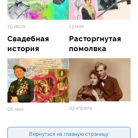
13 мая
29 июля
Свадебная
Расторгнутая
история
помолвка
29 апреля
06 мая
Вернуться на главную страницу