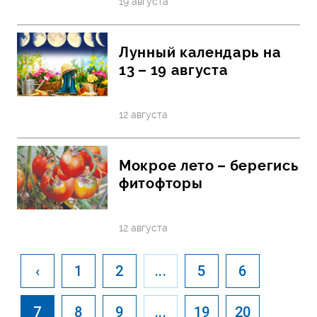
19 августа
Лунный календарь на
13 – 19 августа
12 августа
Мокрое лето – берегись
фитофторы
12 августа
‹
1
2
...
5
6
7
8
9
...
19
20