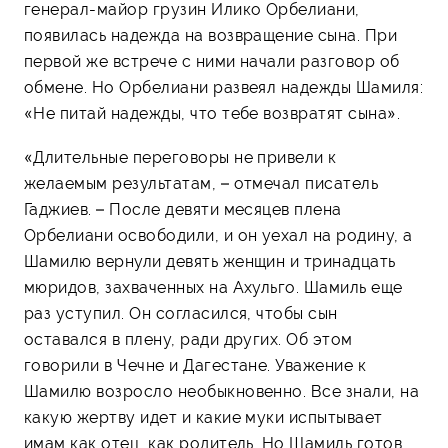
генерал-майор грузин Илико Орбелиани,
появилась надежда на возвращение сына. При
первой же встрече с ними начали разговор об
обмене. Но Орбелиани развеял надежды Шамиля:
«Не питай надежды, что тебе возвратят сына».
«Длительные переговоры не привели к
желаемым результатам, – отмечал писатель
Гаджиев. – После девяти месяцев плена
Орбелиани освободили, и он уехал на родину, а
Шамилю вернули девять женщин и тринадцать
мюридов, захваченных на Ахульго. Шамиль еще
раз уступил. Он согласился, чтобы сын
оставался в плену, ради других. Об этом
говорили в Чечне и Дагестане. Уважение к
Шамилю возросло необыкновенно. Все знали, на
какую жертву идет и какие муки испытывает
имам как отец, как родитель. Но Шамиль готов