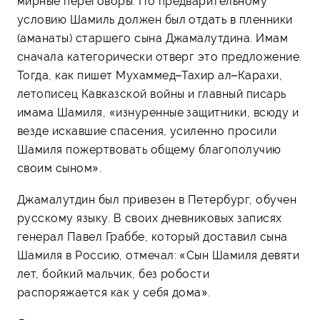
мирные переговоры. По предварительному
условию Шамиль должен был отдать в пленники
(аманаты) старшего сына Джамалутдина. Имам
сначала категорически отверг это предложение.
Тогда, как пишет Мухаммед–Тахир ал–Карахи,
летописец Кавказской войны и главный писарь
имама Шамиля, «изнуренные защитники, всюду и
везде искавшие спасения, усиленно просили
Шамиля пожертвовать общему благополучию
своим сыном».
Джамалутдин был привезен в Петербург, обучен
русскому языку. В своих дневниковых записях
генерал Павел Граббе, который доставил сына
Шамиля в Россию, отмечал: «Сын Шамиля девяти
лет, бойкий мальчик, без робости
распоряжается как у себя дома».