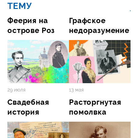
ТЕМУ
Феерия на
Графское
острове Роз
недоразумение
13 мая
29 июля
Свадебная
Расторгнутая
история
помолвка