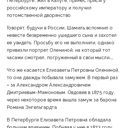
Петербурге, жил в Калуге, принес присягу
российскому императору и получил
потомственной дворянство.
Говорят, будучи в России, Шамиль вспомнил о
невесте безвременно ушедшего сына и захотел
ее увидеть. Просьбу его не выполнили, однако
привезли портрет Олениной, на который тот
часами смотрел, погруженный в свои мысли…
Что же касается Елизаветы Петровны Олениной,
то она дважды побывала замужем. В первый раз
– за Александром Александровичем
Дмитриевым-Мамоновым. Овдовев в 1875 году,
через некоторое время вышла замуж за барона
Романа Энгельгардта.
В Петербурге Елизавета Петровна обладала
большим влиянием. Побывав у нее в 1873 году,