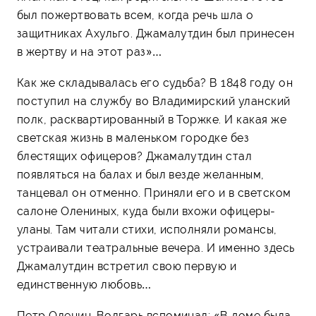
был пожертвовать всем, когда речь шла о
защитниках Ахульго. Джамалутдин был принесен
в жертву и на этот раз»…
Как же складывалась его судьба? В 1848 году он
поступил на службу во Владимирский уланский
полк, расквартированный в Торжке. И какая же
светская жизнь в маленьком городке без
блестящих офицеров? Джамалутдин стал
появляться на балах и был везде желанным,
танцевал он отменно. Приняли его и в светском
салоне Олениных, куда были вхожи офицеры-
уланы. Там читали стихи, исполняли романсы,
устраивали театральные вечера. И именно здесь
Джамалутдин встретил свою первую и
единственную любовь…
Петр Оленин-Волгарь вспоминал: «В доме была