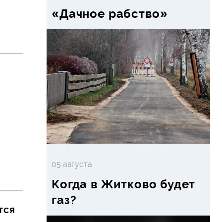
«Дачное рабство»
05 августа
Когда в Житково будет
газ?
тся