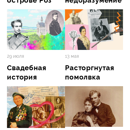
острове Роз
недоразумение
13 мая
29 июля
Свадебная
Расторгнутая
история
помолвка