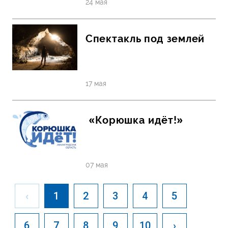
24 мая
Спектакль под землей
17 мая
«Корюшка идёт!»
07 мая
‹
1
2
3
4
5
6
7
8
9
10
›