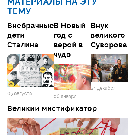
МАТЕРИАЛЫ НА ЭТУ
ТЕМУ
Внебрачные
В Новый
Внук
дети
год с
великого
Сталина
верой в
Суворова
чудо
24 декабря
05 августа
06 января
Великий мистификатор