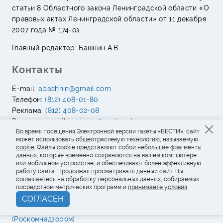
статьи 8 Областного закона Ленинградской области «О
правовых актах Ленинградской области» от 11 декабря
2007 года № 174-оз.
Главный редактор: Башнин А.В.
Контакты
E-mail:
abashnin@gmail.com
Телефон:
(812) 408-01-80
Реклама:
(812) 408-02-08
Реклама e-mail:
reklama@vesty.spb.ru
Во время посещения Электронной версии газеты «ВЕСТИ», сайт
188653, Ленинградская область, Всеволожский
может использовать общеотраслевую технологию, называемую
муниципальный район, д.Сарженка, ул.Деревенская,
cookie
. Файлы cookie представляют собой небольшие фрагменты
участок 8Б, строение 8Б
данных, которые временно сохраняются на вашем компьютере
или мобильном устройстве, и обеспечивают более эффективную
работу сайта. Продолжая просматривать данный сайт, Вы
Свидетельство о регистрации средства массовой
соглашаетесь на обработку персональных данных, собираемых
информации ПИ № ТУ 78-02229 выдано 19 октября 2021
посредством метрических программ и
принимаете условия
.
г. Федеральной службой по надзору в сфере связи,
СОГЛАСЕН
информационных технологий и массовых коммуникаций
(Роскомнадзором)