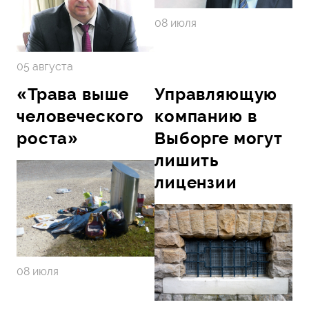
08 июля
05 августа
«Трава выше
Управляющую
человеческого
компанию в
роста»
Выборге могут
лишить
лицензии
08 июля