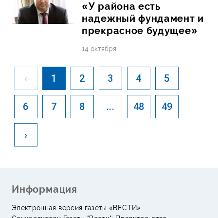
«У района есть
надежный фундамент и
прекрасное будущее»
14 октября
‹
1
2
3
4
5
6
7
8
...
48
49
›
Информация
Электронная версия газеты «ВЕСТИ»