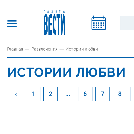
Главная
—
Развлечения
—
Истории любви
ИСТОРИИ ЛЮБВИ
‹
1
2
...
6
7
8