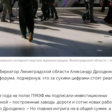
ального интернет-портала Администрации Ленинградской области / le
убернатор Ленинградской области Александр Дрозден
форума, подчеркнув, что за сухими цифрами стоят реа
е года на полях ПМЭФ мы подписали инвестиционных
чкой – построенные заводы, дороги и сотни новых рабо
р Дрозденко. – Но главная интрига не в общей сумме, а