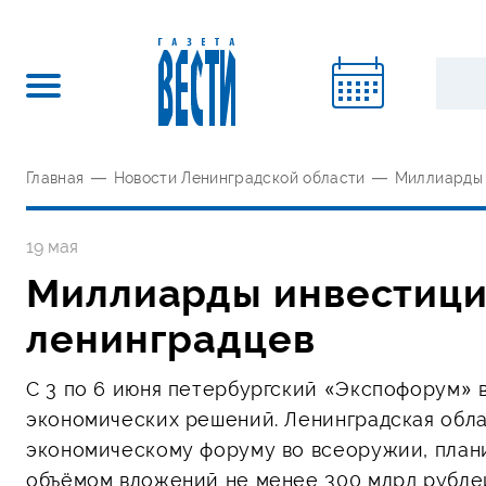
Главная
—
Новости Ленинградской области
—
Миллиарды 
19 мая
Миллиарды инвестиций
ленинградцев
С 3 по 6 июня петербургский «Экспофорум» 
экономических решений. Ленинградская обл
экономическому форуму во всеоружии, плани
объёмом вложений не менее 300 млрд рубле