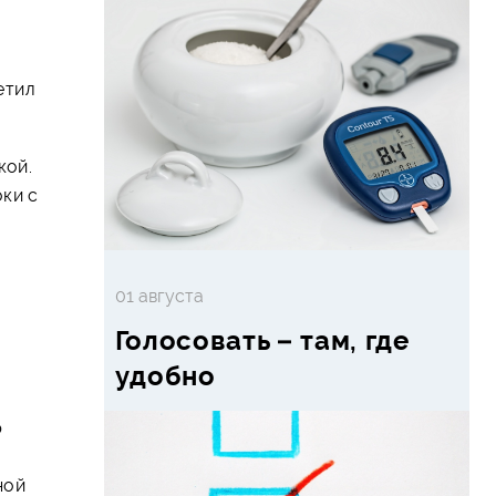
етил
кой.
ки с
01 августа
Голосовать – там, где
удобно
р
ной