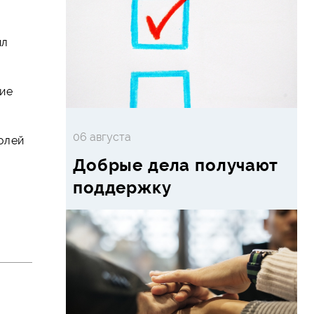
ил
ние
06 августа
олей
Добрые дела получают
поддержку