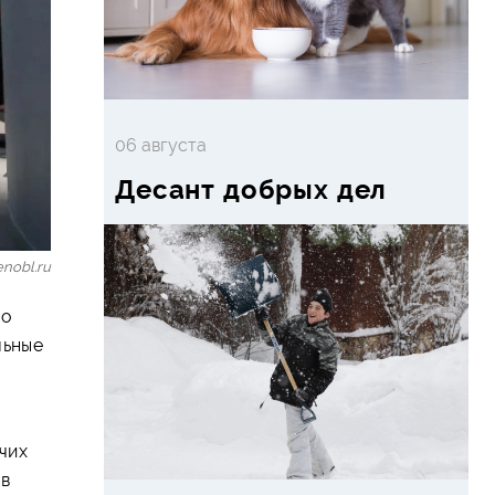
06 августа
Десант добрых дел
nobl.ru
ко
льные
чих
 в