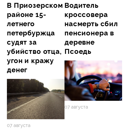
В Приозерском
Водитель
районе 15-
кроссовера
летнего
насмерть сбил
петербуржца
пенсионера в
судят за
деревне
убийство отца,
Псоедь
угон и кражу
денег
07 августа
07 августа