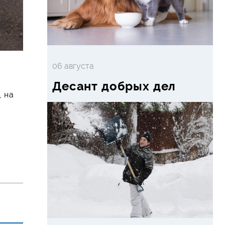
06 августа
Десант добрых дел
, на