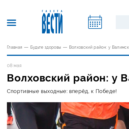
Главная
—
Будьте здоровы
—
Волховский район: у Валимс
08 мая
Волховский район: у 
Спортивные выходные: вперёд, к Победе!