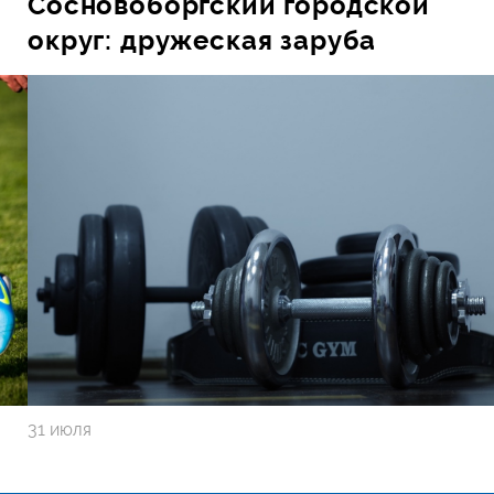
Сосновоборгский городской
округ: дружеская заруба
31 июля