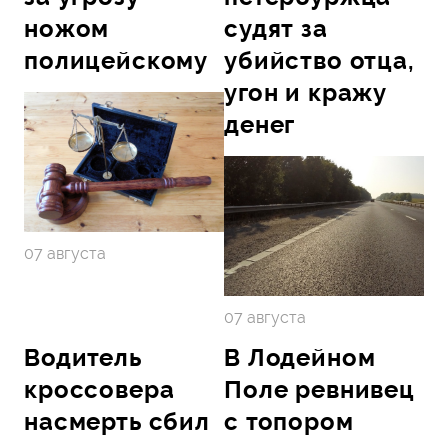
ножом
судят за
полицейскому
убийство отца,
угон и кражу
денег
07 августа
07 августа
Водитель
В Лодейном
кроссовера
Поле ревнивец
насмерть сбил
с топором