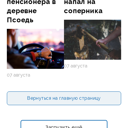
пенсионера в
напал на
деревне
соперника
Псоедь
07 августа
07 августа
Вернуться на главную страницу
Загрузить ещё