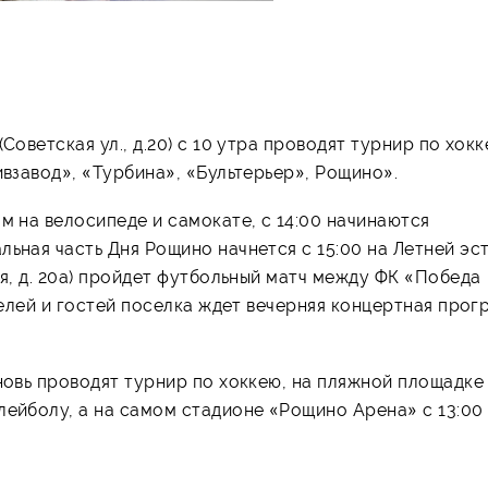
Советская ул., д.20) с 10 утра проводят турнир по хок
ивзавод», «Турбина», «Бультерьер», Рощино».
м на велосипеде и самокате, с 14:00 начинаются
ьная часть Дня Рощино начнется с 15:00 на Летней эс
ая, д. 20а) пройдет футбольный матч между ФК «Победа
ителей и гостей поселка ждет вечерняя концертная про
вновь проводят турнир по хоккею, на пляжной площадке
лейболу, а на самом стадионе «Рощино Арена» с 13:00