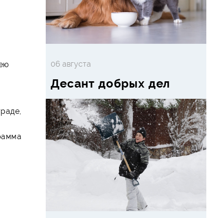
06 августа
кею
Десант добрых дел
траде,
грамма