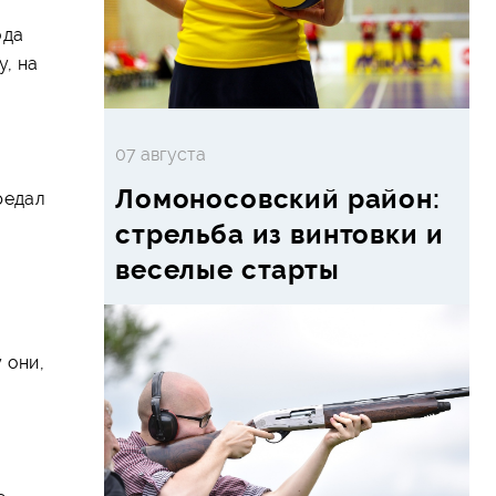
ода
у, на
07 августа
Ломоносовский район:
редал
стрельба из винтовки и
веселые старты
 они,