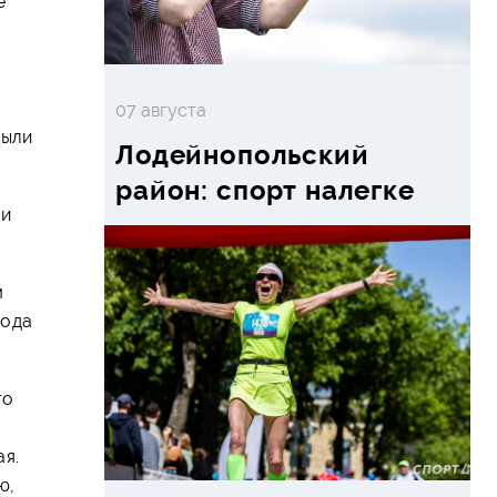
е
07 августа
были
Лодейнопольский
район: спорт налегке
аи
м
года
го
я.
ю,