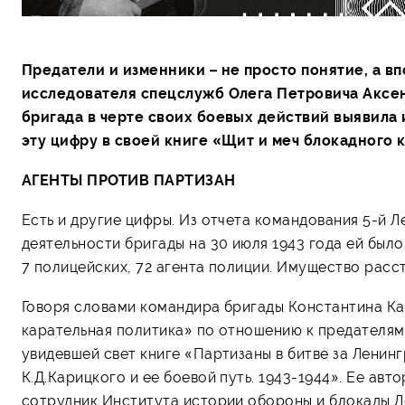
Предатели и изменники – не просто понятие, а 
исследователя спецслужб Олега Петровича Аксен
бригада в черте своих боевых действий выявила 
эту цифру в своей книге «Щит и меч блокадного 
АГЕНТЫ ПРОТИВ ПАРТИЗАН
Есть и другие цифры. Из отчета командования 5-й Л
деятельности бригады на 30 июля 1943 года ей было
7 полицейских, 72 агента полиции. Имущество расс
Говоря словами командира бригады Константина К
карательная политика» по отношению к предателям 
увидевшей свет книге «Партизаны в битве за Ленин
К.Д.Карицкого и ее боевой путь. 1943-1944». Ее авт
сотрудник Института истории обороны и блокады Л