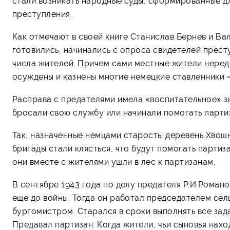
стали возникать народные суды, сформированные д
преступления.
Как отмечают в своей книге Станислав Бернев и Ва
готовились, начинались с опроса свидетелей прест
числа жителей. Причем сами местные жители неред
осуждены и казнены многие немецкие ставленники 
Расправа с предателями имела «воспитательное» зн
бросали свою службу или начинали помогать парти
Так, назначенные немцами старосты деревень Хвош
бригады стали клясться, что будут помогать партиз
они вместе с жителями ушли в лес к партизанам.
В сентябре 1943 года по делу предателя Р.И.Роман
еще до войны. Тогда он работал председателем сел
бургомистром. Старался в сроки выполнять все зад
Предавал партизан. Когда жители, чьи сыновья нах