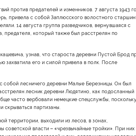
вий против предателей и изменников. 7 августа 1943 г
ерь, привела с собой Заплюсского волостного старшин
ляли. 14 августа группа разведчиков, вернувшаяся с
а, предателя, который также был расстрелян по
кашевича, узнав, что староста деревни Пустой Брод п
ю захватила его и силой привела в полк. После
 с собой лесничего деревни Малые Березницы. Он был
расстрелян лесник деревни Людятино, как подосланный
обще часто вербовали немецкие спецслужбы, поскольку
ли скрываться партизаны.
ой территории, выходили из лесов, в зонах,
ы советской власти – «чрезвычайные тройки». При них