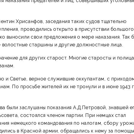
ля наказания предателей и лиц, совершивших уголовны
лентин Хрисанфов, заседания таких судов тщательно
упления, проводились открыто в присутствии большого
ко выносили свои предложения о мере наказания. Так 
– волостные старшины и другие должностные лица.
ачение для других старост. Многие старосты и полиц
занам.
но и Светье, верное служившие оккупантам, с приходо
анам. По просьбе жителей их не тронули и в июне 1943 
ова были заслушаны показания А.Д.Петровой, знавшей е
ьсовета, состоялся членом партии. При немцах стал
ания немецкого командования по налогам, сбору урожа
одились в Красной армии, обращались к нему за помощь