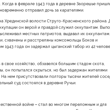
. Когда в феврале 1943 года в деревне Заорешье пришл
дновременно отправил дочь за карателями.
на Хрединской волости Струго-Красненского района. 
ккупации он верой и правдой служил оккупантам. Вып
ыслеживал местных патриотов, выдавал их оккупантам
ни, схвачены и расстреляны комсомольцы Боков и
м 1943 года он задержал цыганский табор из 42 челове
 в свое хозяйство, обзавелся большим стадом скота,
ы, он попытался скрыться, но был задержан жителями
. На нем присутствовали полторы тысячи жителей сосе
льный суд состоялся в деревне Ручьи.
чественной войне – стал во многом переломным и для