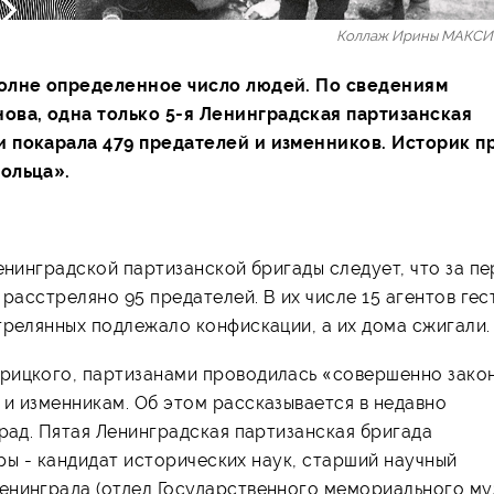
Коллаж Ирины МАКС
вполне определенное число людей. По сведениям
ова, одна только 5-я Ленинградская партизанская
и покарала 479 предателей и изменников. Историк п
кольца».
енинградской партизанской бригады следует, что за п
 расстреляно 95 предателей. В их числе 15 агентов гес
трелянных подлежало конфискации, а их дома сжигали.
арицкого, партизанами проводилась «совершенно зако
и изменникам. Об этом рассказывается в недавно
град. Пятая Ленинградская партизанская бригада
оры - кандидат исторических наук, старший научный
енинграда (отдел Государственного мемориального му