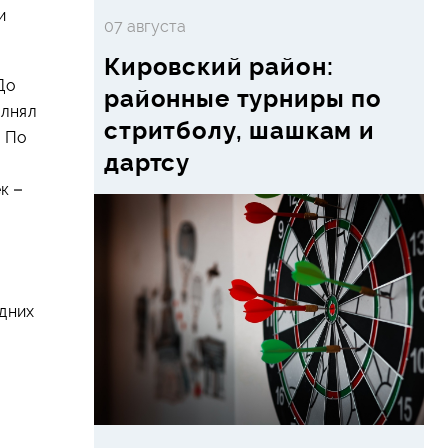
и
07 августа
Кировский район:
До
районные турниры по
олнял
стритболу, шашкам и
. По
дартсу
к –
дних