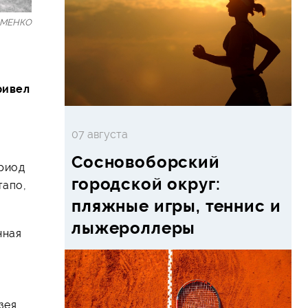
ИМЕНКО
ривел
07 августа
Сосновоборский
ериод
городской округ:
тапо,
пляжные игры, теннис и
лыжероллеры
нная
зея