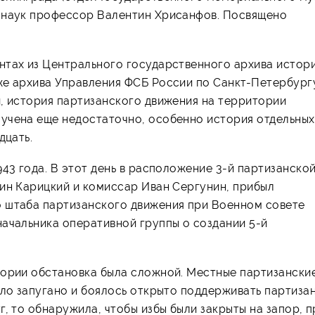
х наук профессор Валентин Хрисанфов. Посвящено
нтах из Центрального государственного архива истор
же архива Управления ФСБ России по Санкт-Петербург
и, история партизанского движения на территории
учена еще недостаточно, особенно история отдельных
дцать.
43 года. В этот день в расположение 3-й партизанско
тин Карицкий и комиссар Иван Сергунин, прибыл
о штаба партизанского движения при Военном совете
начальника оперативной группы о создании 5-й
тории обстановка была сложной. Местные партизански
ыло запугано и боялось открыто поддерживать партизан
г, то обнаружила, чтобы избы были закрыты на запор, 