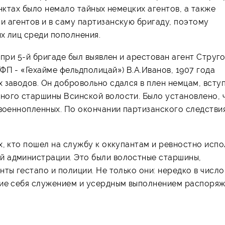
унктах было немало тайных немецких агентов, а также
и агентов и в саму партизанскую бригаду, поэтому
х лиц среди пополнения.
 при 5-й бригаде был выявлен и арестован агент Струго
ФП - «Гехайме фельдполицай») В.А.Иванов, 1907 года
 заводов. Он добровольно сдался в плен немцам, вступ
ного старшины Всинской волости. Было установлено, 
 военнопленных. По окончании партизанского следстви
х, кто пошел на службу к оккупантам и ревностно исп
й администрации. Это были волостные старшины,
ты гестапо и полиции. Не только они: нередко в число
шие себя служением и усердным выполнением распоря