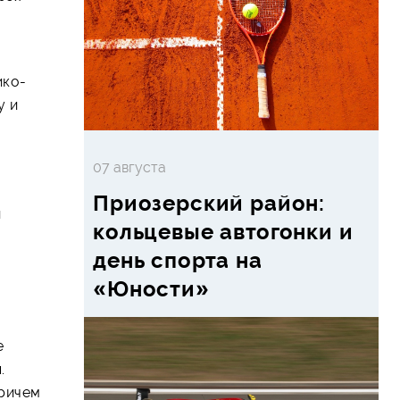
ико-
у и
07 августа
Приозерский район:
й
кольцевые автогонки и
день спорта на
«Юности»
е
.
причем