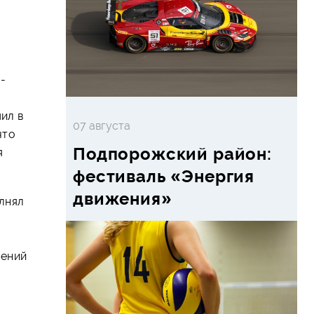
-
ил в
07 августа
что
Подпорожский район:
я
фестиваль «Энергия
движения»
олнял
жений