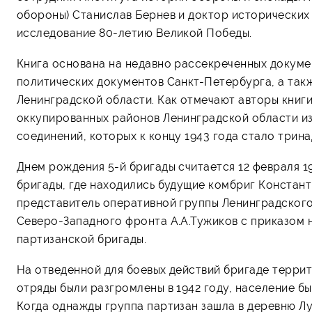
обороны) Станислав Бернев и доктор исторически
исследование 80-летию Великой Победы.
Книга основана на недавно рассекреченных докуме
политических документов Санкт-Петербурга, а так
Ленинградской области. Как отмечают авторы книг
оккупированных районов Ленинградской области из
соединений, которых к концу 1943 года стало трина
Днем рождения 5-й бригады считается 12 февраля 19
бригады, где находились будущие комбриг Констан
представитель оперативной группы Ленинградског
Северо-Западного фронта А.А.Тужиков с приказом 
партизанской бригады.
На отведенной для боевых действий бригаде терри
отряды были разгромлены в 1942 году, население б
Когда однажды группа партизан зашла в деревню Лу