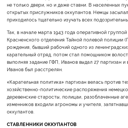
не только двери, но и даже ставни. В населенных п
открытых прислужников оккупантов. Немцы засылал
приходилось тщательно изучать всех подозрительны
Так, в начале марта 1943 года оперативной группой
Красненского отделения Тайной полевой полиции (Г
рождения, бывший рабочий одного из ленинградских
карательный отряд, потом стал помощником волост
выполняя задание ГФП, Иванов выдал 27 партизан и
Иванов был расстрелян.
«Карательная политика» партизан велась против те
хозяйственно-политические распоряжения немецко
деревенские старосты, полицаи, разоблаченные аген
изменников входили агрономы и учителя, запятнав
оккупантов.
СТАВЛЕННИКИ ОККУПАНТОВ