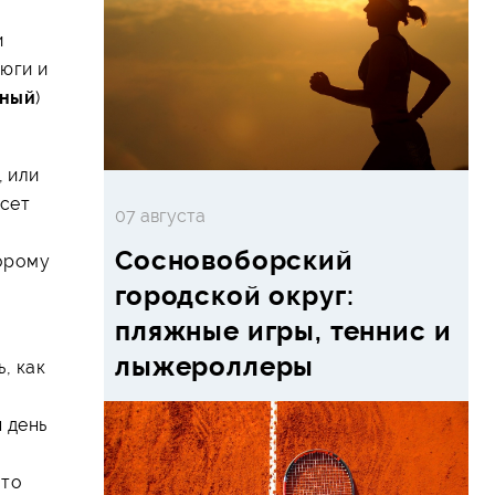
и
ьюги и
дный
)
.
, или
есет
07 августа
Сосновоборский
орому
городской округ:
пляжные игры, теннис и
лыжероллеры
, как
н день
 то