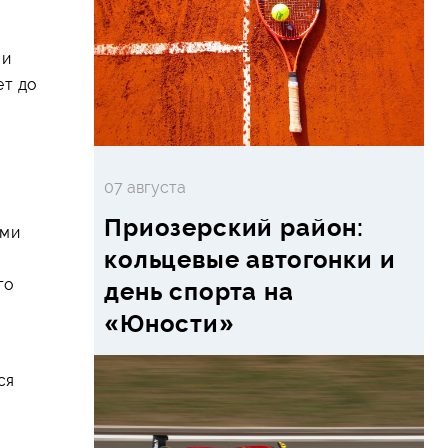
 и
ет до
07 августа
Приозерский район:
ыми
кольцевые автогонки и
го
день спорта на
«Юности»
ся