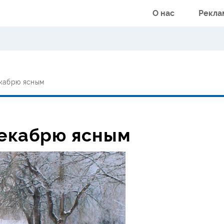
О нас
Рекла
екабрю ясным
декабрю ясным