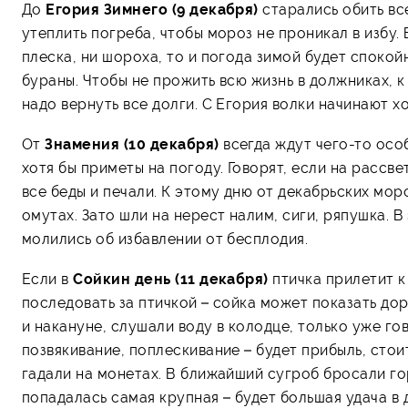
До
Егория Зимнего (9 декабря)
старались обить все
утеплить погреба, чтобы мороз не проникал в избу.
плеска, ни шороха, то и погода зимой будет спокойн
бураны. Чтобы не прожить всю жизнь в должниках, к
надо вернуть все долги. С Егория волки начинают х
От
Знамения (10 декабря)
всегда ждут чего-то особ
хотя бы приметы на погоду. Говорят, если на рассве
все беды и печали. К этому дню от декабрьских мор
омутах. Зато шли на нерест налим, сиги, ряпушка. 
молились об избавлении от бесплодия.
Если в
Сойкин день (11 декабря)
птичка прилетит к 
последовать за птичкой – сойка может показать доро
и накануне, слушали воду в колодце, только уже го
позвякивание, поплескивание – будет прибыль, стоит
гадали на монетах. В ближайший сугроб бросали го
попадалась самая крупная – будет большая удача в д