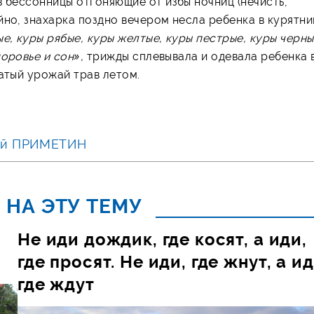
 бессонницы отгоняющие от избы ночниц (нечисть,
но, знахарка поздно вечером несла ребенка в курятник
е, куры рябые, куры желтые, куры пестрые, куры черны
оровье и сон»,
трижды сплевывала и одевала ребенка 
гатый урожай трав летом.
лай ПРИМЕТИН
 НА ЭТУ ТЕМУ
Не иди дождик, где косят, а иди,
где просят. Не иди, где жнут, а ид
где ждут