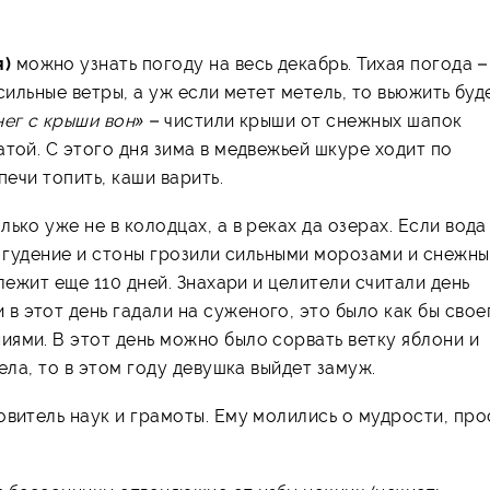
я)
можно узнать погоду на весь декабрь. Тихая погода –
сильные ветры, а уж если метет метель, то вьюжить буд
ег с крыши вон» –
чистили крыши от снежных шапок
той. С этого дня зима в медвежьей шкуре ходит по
печи топить, каши варить.
лько уже не в колодцах, а в реках да озерах. Если вода
й, гудение и стоны грозили сильными морозами и снежн
лежит еще 110 дней. Знахари и целители считали день
в этот день гадали на суженого, это было как бы свое
ями. В этот день можно было сорвать ветку яблони и
ела, то в этом году девушка выйдет замуж.
овитель наук и грамоты. Ему молились о мудрости, про