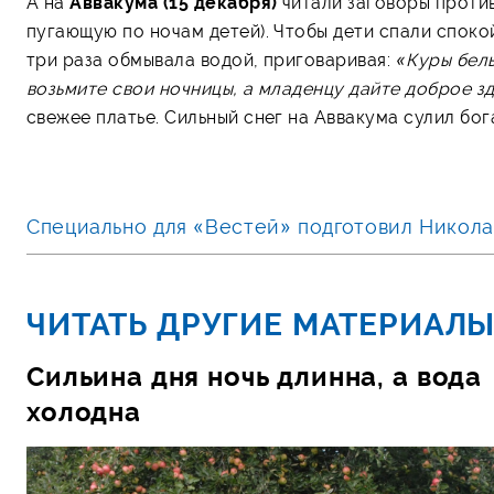
А на
Аввакума (15 декабря)
читали заговоры против
пугающую по ночам детей). Чтобы дети спали спокой
три раза обмывала водой, приговаривая:
«Куры белы
возьмите свои ночницы, а младенцу дайте доброе зд
свежее платье. Сильный снег на Аввакума сулил бо
Специально для «Вестей» подготовил Нико
ЧИТАТЬ ДРУГИЕ МАТЕРИАЛЫ
Сильина дня ночь длинна, а вода
холодна