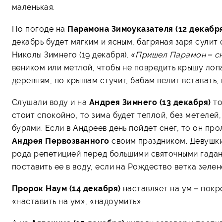
маленькая.
По погоде на
Парамона Зимоуказателя (12 декабр
декабрь будет мягким и ясным, багряная заря сулит 
Николы Зимнего (19 декабря).
«Пришел Парамон – сн
веником или метлой, чтобы не повредить крышу лопа
деревням, по крышам стучит, бабам велит вставать, 
Слушали воду и на
Андрея Зимнего (13 декабря)
то
стоит спокойно, то зима будет теплой, без метеле
бурями. Если в Андреев день пойдет снег, то он про
Андрея Первозванного
своим праздником. Девушки 
рода репетицией перед большими святочными гадани
поставить ее в воду, если на Рождество ветка зелен
Пророк Наум (14 декабря)
наставляет на ум – покр
«наставить на ум», «надоумить».