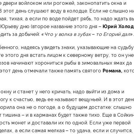
 двери вой­локом или рогожей, законопатить окна и
 В этот день слушают воду в колодце. Если не слышно н
ая, тихая, а если по воде пойдет рябь, то надо ждать в
 Юрьеву дню (второе название этого дня –
Юрий Холо
одить за добычей:
«Что у волка в зубах – то Егорий дал»
енного, надеясь увидеть знаки, указывающие на судьбу
те этого дня встать лицом к северному ветру, то он ун
озов начинают хорониться рыбы в зимовальных ямах да
В этот день отмечали также память святого
Романа,
кот
окну и станет у него кричать, надо выйти из дома и
гу к счастью, ведь ее называют вещуньей. И в этот день
ворила она не о погоде, а о будущем достатке: слышно
 тишина – и в карманах будет также тихо. Еще в Сойки
рсть монет и доставали их по одной. Если уже первой
елах, а если самая мелкая – то удача, если и случится,