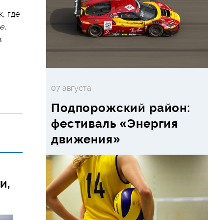
, где
е,
в
07 августа
Подпорожский район:
фестиваль «Энергия
движения»
и,