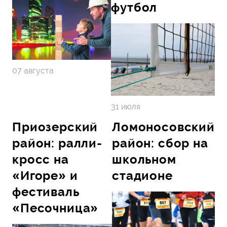
футбол
07 августа
31 июля
Приозерский
Ломоносовский
район: ралли-
район: сбор на
кросс на
школьном
«Игоре» и
стадионе
фестиваль
«Песочница»