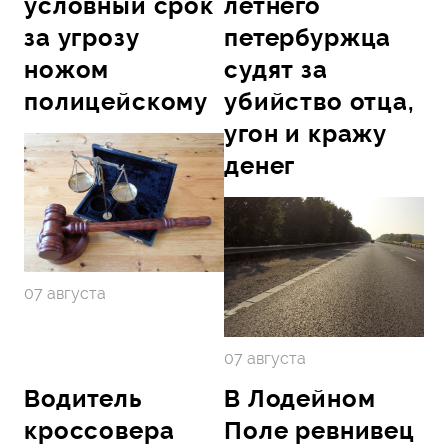
условный срок
летнего
за угрозу
петербуржца
ножом
судят за
полицейскому
убийство отца,
угон и кражу
денег
07 августа
07 августа
Водитель
В Лодейном
кроссовера
Поле ревнивец