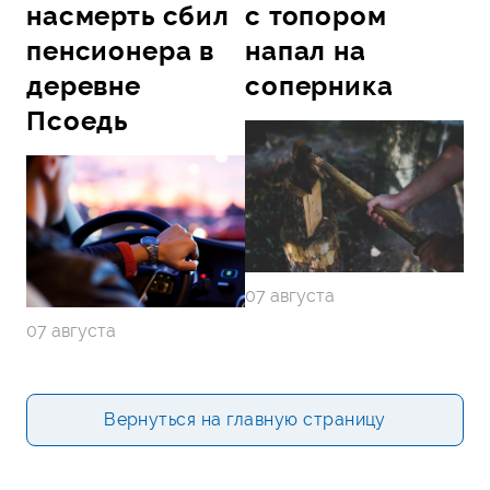
насмерть сбил
с топором
пенсионера в
напал на
деревне
соперника
Псоедь
07 августа
07 августа
Вернуться на главную страницу