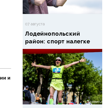
07 августа
Лодейнопольский
район: спорт налегке
ии и