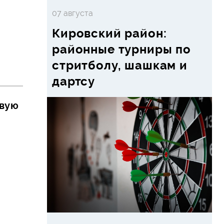
07 августа
Кировский район:
районные турниры по
стритболу, шашкам и
дартсу
овую