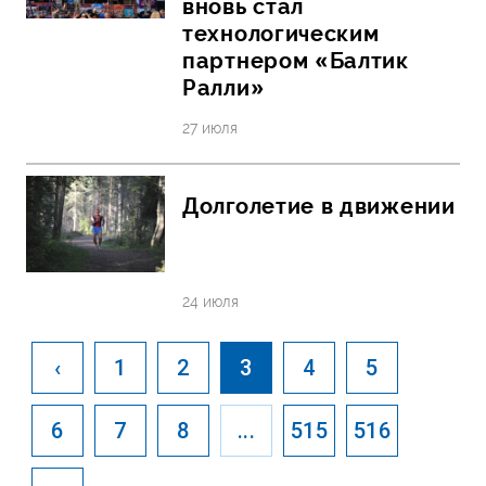
вновь стал
технологическим
партнером «Балтик
Ралли»
27 июля
Долголетие в движении
24 июля
‹
1
2
3
4
5
6
7
8
...
515
516