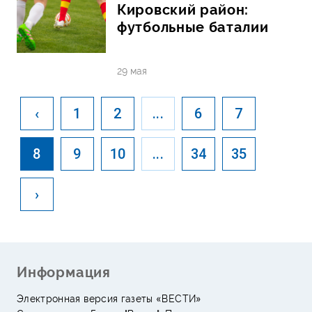
Кировский район:
футбольные баталии
29 мая
‹
1
2
...
6
7
8
9
10
...
34
35
›
Информация
Электронная версия газеты «ВЕСТИ»