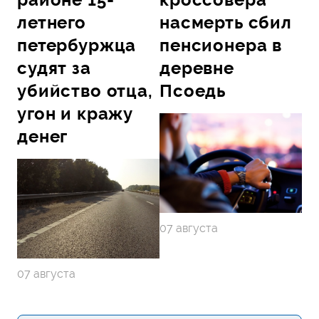
летнего
насмерть сбил
петербуржца
пенсионера в
судят за
деревне
убийство отца,
Псоедь
угон и кражу
денег
07 августа
07 августа