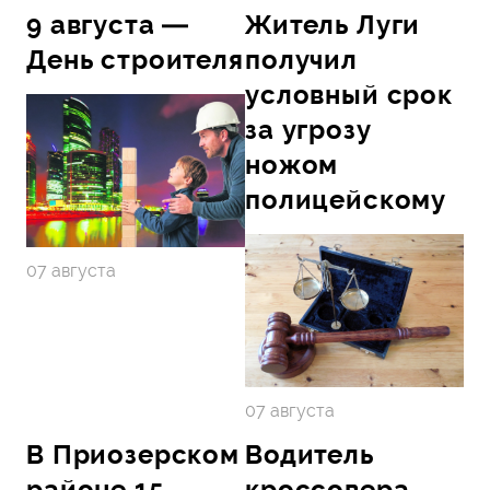
9 августа —
Житель Луги
День строителя
получил
условный срок
за угрозу
ножом
полицейскому
07 августа
07 августа
В Приозерском
Водитель
районе 15-
кроссовера