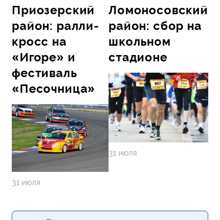
Приозерский
Ломоносовский
район: ралли-
район: сбор на
кросс на
школьном
«Игоре» и
стадионе
фестиваль
«Песочница»
31 июля
31 июля