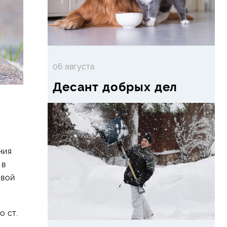
06 августа
Десант добрых дел
ния
 в
овой
 ст.