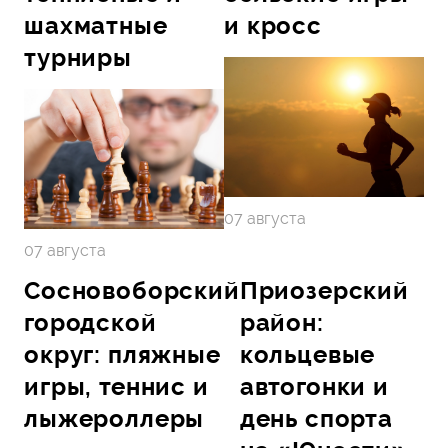
шахматные
и кросс
турниры
07 августа
07 августа
Сосновоборский
Приозерский
городской
район:
округ: пляжные
кольцевые
игры, теннис и
автогонки и
лыжероллеры
день спорта