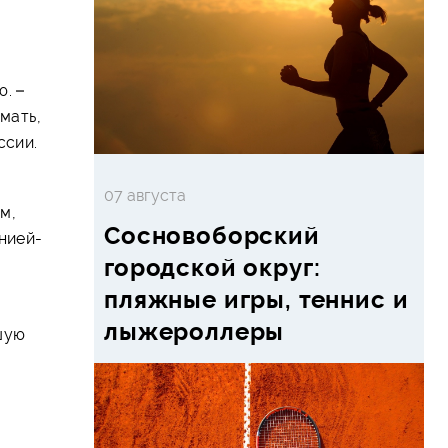
. –
мать,
ссии.
07 августа
м,
Сосновоборский
нией-
городской округ:
пляжные игры, теннис и
лыжероллеры
шую