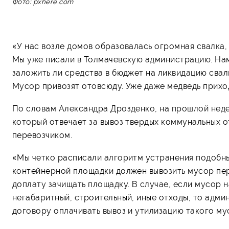
Фото: pxhere.com
«У нас возле домов образовалась огромная свалка,
Мы уже писали в Толмачевскую администрацию. Нам о
заложить ли средства в бюджет на ликвидацию свал
Мусор привозят отовсюду. Уже даже медведь приход
По словам Александра Дрозденко, на прошлой нед
который отвечает за вывоз твердых коммунальных о
перевозчиком.
«Мы четко расписали алгоритм устранения подобных
контейнерной площадки должен вывозить мусор пер
доплату зачищать площадку. В случае, если мусор 
негабаритный, строительный, иные отходы, то адм
договору оплачивать вывоз и утилизацию такого му