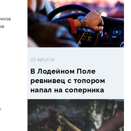
ычное
ое.
07 августа
В Лодейном Поле
ревнивец с топором
напал на соперника
,