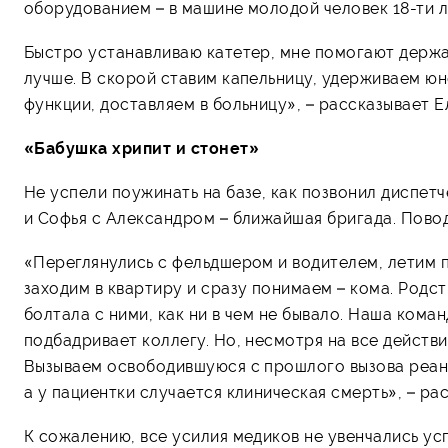
оборудованием – в машине молодой человек 18-ти л
Быстро устанавливаю катетер, мне помогают держат
лучше. В скорой ставим капельницу, удерживаем ю
функции, доставляем в больницу», – рассказывает Е
«Бабушка хрипит и стонет»
Не успели поужинать на базе, как позвонил диспетч
и Софья с Александром – ближайшая бригада. Повод
«Переглянулись с фельдшером и водителем, летим п
заходим в квартиру и сразу понимаем – кома. Родс
болтала с ними, как ни в чем не бывало. Наша кома
подбадривает коллегу. Но, несмотря на все действи
Вызываем освободившуюся с прошлого вызова реани
а у пациентки случается клиническая смерть», – ра
К сожалению, все усилия медиков не увенчались усп