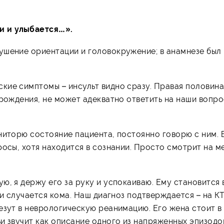
и и улыбается…».
ушение ориентации и головокружение; в анамнезе был
кие симптомы – инсульт видно сразу. Правая половина
 рождения, не может адекватно ответить на наши вопро
ниторю состояние пациента, постоянно говорю с ним. 
росы, хотя находится в сознании. Просто смотрит на м
ю, я держу его за руку и успокаиваю. Ему становится 
 и случается кома. Наш диагноз подтверждается – на К
езут в неврологическую реанимацию. Его жена стоит в
и звучит как описание одного из напряженных эпизодо