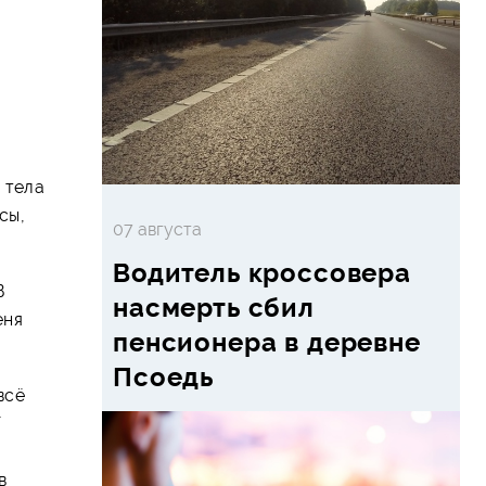
 тела
сы,
07 августа
Водитель кроссовера
В
насмерть сбил
еня
пенсионера в деревне
Псоедь
всё
Т
в