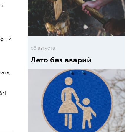
 В
фт. И
06 августа
Лето без аварий
вать,
бя!