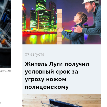
07 августа
Житель Луги получил
условный срок за
вано ИИ
угрозу ножом
полицейскому
с