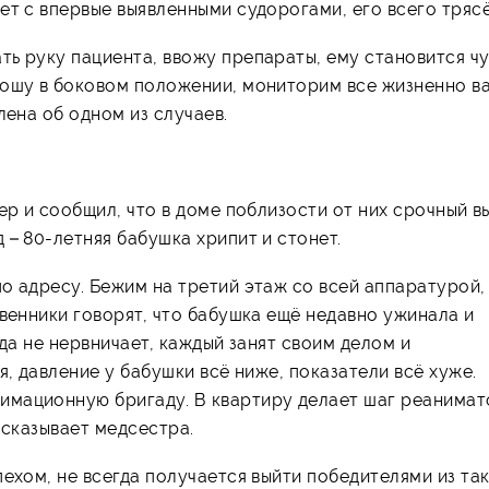
ет с впервые выявленными судорогами, его всего трясё
ь руку пациента, ввожу препараты, ему становится чу
ношу в боковом положении, мониторим все жизненно в
лена об одном из случаев.
ер и сообщил, что в доме поблизости от них срочный в
 – 80-летняя бабушка хрипит и стонет.
о адресу. Бежим на третий этаж со всей аппаратурой,
твенники говорят, что бабушка ещё недавно ужинала и
нда не нервничает, каждый занят своим делом и
я, давление у бабушки всё ниже, показатели всё хуже.
мационную бригаду. В квартиру делает шаг реанимат
ссказывает медсестра.
ехом, не всегда получается выйти победителями из та