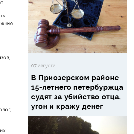
т.
ть
ажные
ызов,
07 августа
В Приозерском районе
15-летнего петербуржца
судят за убийство отца,
угон и кражу денег
олог,
ких