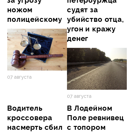
за угрозу
петербуржца
ножом
судят за
полицейскому
убийство отца,
угон и кражу
денег
07 августа
07 августа
Водитель
В Лодейном
кроссовера
Поле ревнивец
насмерть сбил
с топором