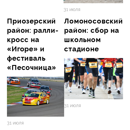
31 июля
Приозерский
Ломоносовский
район: ралли-
район: сбор на
кросс на
школьном
«Игоре» и
стадионе
фестиваль
«Песочница»
31 июля
31 июля