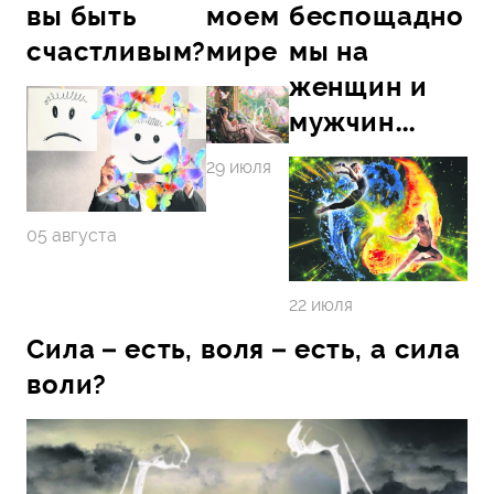
вы быть
моем
беспощадно
счастливым?
мире
мы на
женщин и
мужчин…
29 июля
05 августа
22 июля
Сила – есть, воля – есть, а сила
воли?